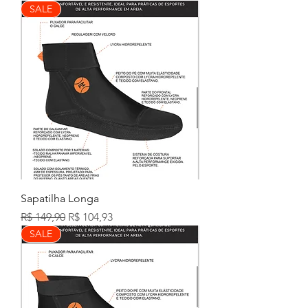
SALE
Sapatilha Longa
Preço normal
Preço promocional
R$ 149,90
R$ 104,93
SALE