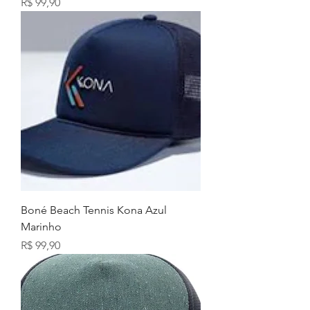
Preço
R$ 99,90
Boné Beach Tennis Kona Azul
Marinho
Preço
R$ 99,90