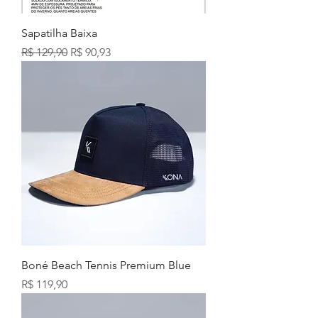
Sapatilha Baixa
Preço normal
Preço promocional
R$ 129,90
R$ 90,93
Boné Beach Tennis Premium Blue
Preço
R$ 119,90