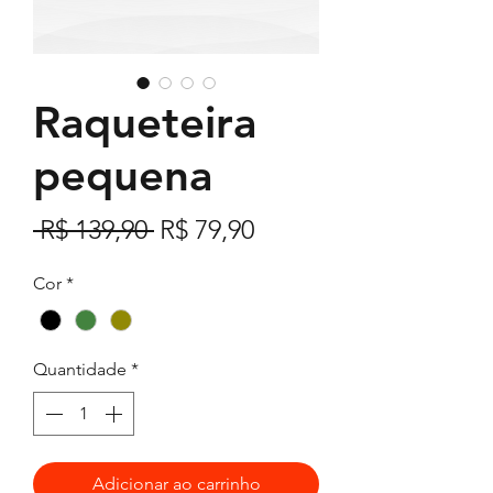
Raqueteira
pequena
Preço
Preço
 R$ 139,90 
R$ 79,90
normal
promocional
Cor
*
Quantidade
*
Adicionar ao carrinho