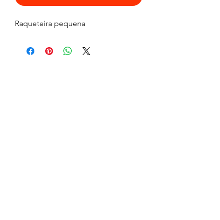
Raqueteira pequena
FLAVIA MUNIZ BEACH TENNIS
flaviamunizbeachtennis@gmail.com
Tel:
+55 (21) 99888-1997
Av. Vieira Souto, faixa de areia em frente ao
número 706 (lado direito do quiosque clássico
beach club)