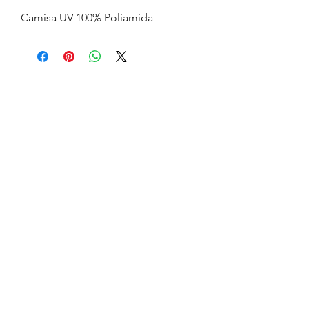
Camisa UV 100% Poliamida
FLAVIA MUNIZ BEACH TENNIS
flaviamunizbeachtennis@gmail.com
Tel:
+55 (21) 99888-1997
Av. Vieira Souto, faixa de areia em frente ao
número 706 (lado direito do quiosque clássico
beach club)