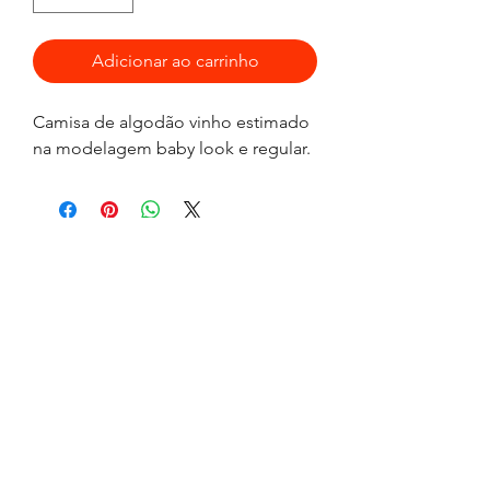
Adicionar ao carrinho
Camisa de algodão vinho estimado
na modelagem baby look e regular.
FLAVIA MUNIZ BEACH TENNIS
flaviamunizbeachtennis@gmail.com
Tel:
+55 (21) 99888-1997
Av. Vieira Souto, faixa de areia em frente ao