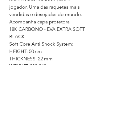
jogador. Uma das raquetes mais
vendidas e desejadas do mundo.
Acompanha capa protetora
18K CARBONO - EVA EXTRA SOFT
BLACK
Soft Core Anti Shock System:
HEIGHT: 50 cm
THICKNESS: 22 mm
WEIGHT: 330-340 g
BALANCE: 25-26 cm
FUROS: 26
PAINTING: GLOSSY