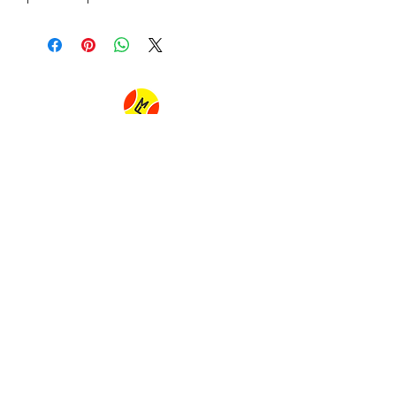
FLAVIA MUNIZ BEACH TENNIS
flaviamunizbeachtennis@gmail.com
Tel:
+55 (21) 99888-1997
Ipanema beach
Avenida Vieira Souto
in front of number 706
(in front of Praia Ipanema Hotel)
Rio de janeiro Brazil