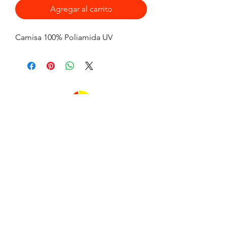
Agregar al carrito
Camisa 100% Poliamida UV
FLAVIA MUNIZ TENIS PLAYA
flaviamunizbeachtennis@gmail.com
Tel:
+55 (21) 99888-1997
playa de ipanema
Avenida Vieira Souto
frente al número 706
(frente al Hotel Praia Ipanema)